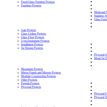
Fixed Glass Partition Projects
Furniture Projects
Metal and 
Stainless S
Glass Furni
Gate Projects
Glass Ceiling Projects
Glass Floor Projects
Gym Equipment Projects
Installation Projects
Jig Design Projects
Plywood Ji
Metal Jig D
Mezzanine Projects
Mirror Panels and Mirrors Projects
Modular Construction Projects
Other Projects
Pergola Projects
Plywood Projects
Plywood Fu
Plywood To