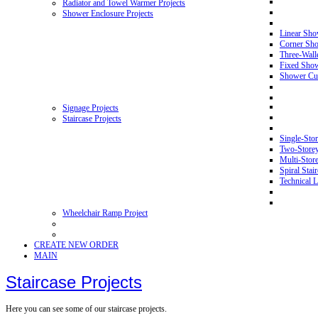
Radiator and Towel Warmer Projects
Shower Enclosure Projects
Linear Sho
Corner Sho
Three-Wall
Fixed Showe
Shower Cur
Signage Projects
Staircase Projects
Single-Stor
Two-Storey 
Multi-Store
Spiral Stai
Technical L
Wheelchair Ramp Project
CREATE NEW ORDER
MAIN
Staircase Projects
Here you can see some of our staircase projects.