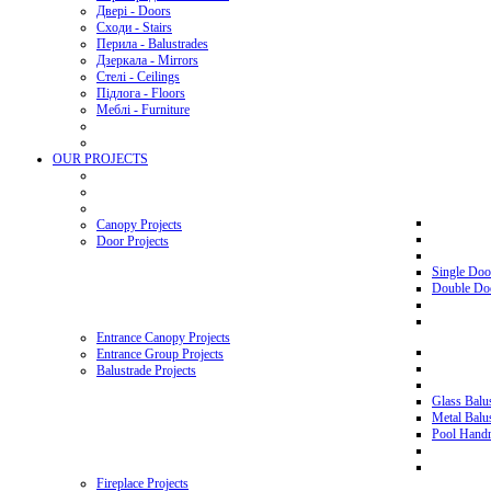
Двері - Doors
Сходи - Stairs
Перила - Balustrades
Дзеркала - Mirrors
Стелі - Ceilings
Підлога - Floors
Меблі - Furniture
OUR PROJECTS
Canopy Projects
Door Projects
Single Doo
Double Doo
Entrance Canopy Projects
Entrance Group Projects
Balustrade Projects
Glass Balus
Metal Balus
Pool Handra
Fireplace Projects