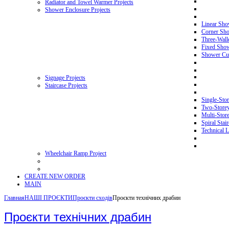
Radiator and Towel Warmer Projects
Shower Enclosure Projects
Linear Sho
Corner Sho
Three-Wall
Fixed Showe
Shower Cur
Signage Projects
Staircase Projects
Single-Stor
Two-Storey 
Multi-Store
Spiral Stai
Technical L
Wheelchair Ramp Project
CREATE NEW ORDER
MAIN
Главная
НАШІ ПРОЄКТИ
Проєкти сходів
Проєкти технічних драбин
Проєкти технічних драбин