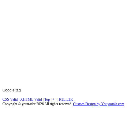
Google
tag
CSS Valid |
XHTML Valid |
Top
|
+
-
|
RTL
LTR
Copyright ©
youtrader
2026 All rights reserved.
Custom Design by Youjoomla.com