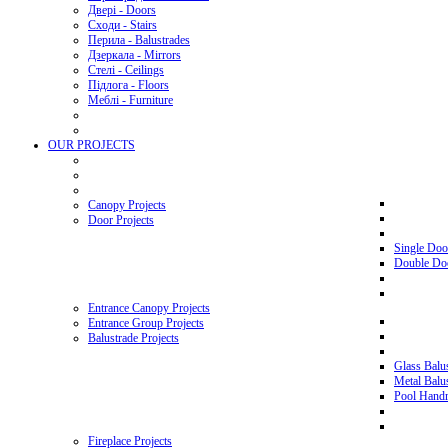
Двері - Doors
Сходи - Stairs
Перила - Balustrades
Дзеркала - Mirrors
Стелі - Ceilings
Підлога - Floors
Меблі - Furniture
OUR PROJECTS
Canopy Projects
Door Projects
Single Doo
Double Doo
Entrance Canopy Projects
Entrance Group Projects
Balustrade Projects
Glass Balus
Metal Balus
Pool Handra
Fireplace Projects