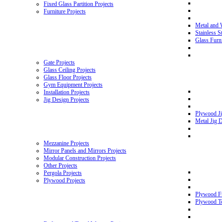
Fixed Glass Partition Projects
Furniture Projects
Metal and 
Stainless S
Glass Furni
Gate Projects
Glass Ceiling Projects
Glass Floor Projects
Gym Equipment Projects
Installation Projects
Jig Design Projects
Plywood Ji
Metal Jig D
Mezzanine Projects
Mirror Panels and Mirrors Projects
Modular Construction Projects
Other Projects
Pergola Projects
Plywood Projects
Plywood Fu
Plywood To