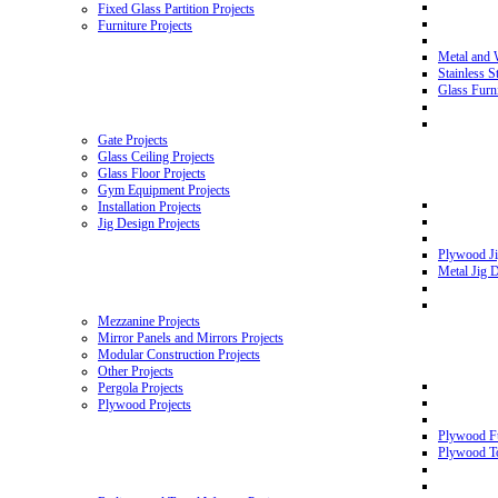
Fixed Glass Partition Projects
Furniture Projects
Metal and 
Stainless S
Glass Furni
Gate Projects
Glass Ceiling Projects
Glass Floor Projects
Gym Equipment Projects
Installation Projects
Jig Design Projects
Plywood Ji
Metal Jig D
Mezzanine Projects
Mirror Panels and Mirrors Projects
Modular Construction Projects
Other Projects
Pergola Projects
Plywood Projects
Plywood Fu
Plywood To