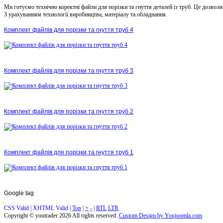
Ми готуємо технічно коректні файли для порізки та гнуття деталей із труб. Це дозвол
З урахуванням технології виробництва, матеріалу та обладнання.
Комплект файлів для порізки та гнуття труб 4
Комплект файлів для порізки та гнуття труб 3
Комплект файлів для порізки та гнуття труб 2
Комплект файлів для порізки та гнуття труб 1
Google
tag
CSS Valid |
XHTML Valid |
Top
|
+
-
|
RTL
LTR
Copyright ©
youtrader
2026 All rights reserved.
Custom Design by Youjoomla.com