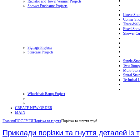
Radiator and Towel Warmer Projects
Shower Enclosure Projects
Linear Sho
Corner Sho
Three-Wall
Fixed Showe
Shower Cur
Signage Projects
Staircase Projects
Single-Stor
Two-Storey 
Multi-Store
Spiral Stai
Technical L
Wheelchair Ramp Project
CREATE NEW ORDER
MAIN
Главная
ПОСЛУГИ
Порізка та гнуття
Порізка та гнуття труб
Приклади порізки та гнуття деталей із 