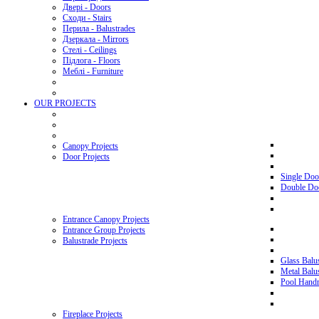
Двері - Doors
Сходи - Stairs
Перила - Balustrades
Дзеркала - Mirrors
Стелі - Ceilings
Підлога - Floors
Меблі - Furniture
OUR PROJECTS
Canopy Projects
Door Projects
Single Doo
Double Doo
Entrance Canopy Projects
Entrance Group Projects
Balustrade Projects
Glass Balus
Metal Balus
Pool Handra
Fireplace Projects