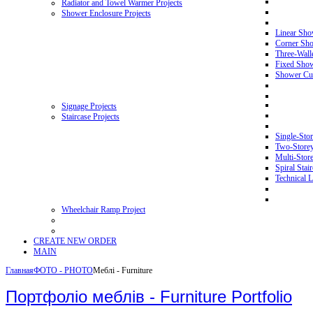
Radiator and Towel Warmer Projects
Shower Enclosure Projects
Linear Sho
Corner Sho
Three-Wall
Fixed Showe
Shower Cur
Signage Projects
Staircase Projects
Single-Stor
Two-Storey 
Multi-Store
Spiral Stai
Technical L
Wheelchair Ramp Project
CREATE NEW ORDER
MAIN
Главная
ФОТО - PHOTO
Меблі - Furniture
Портфоліо меблів - Furniture Portfolio