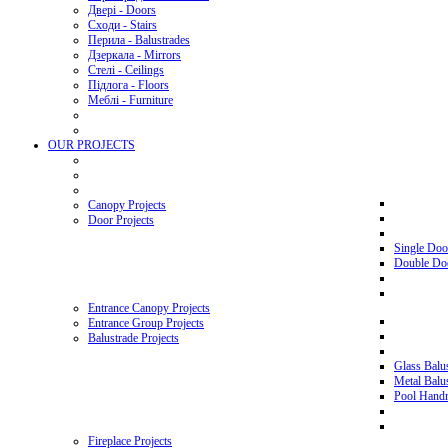
Двері - Doors
Сходи - Stairs
Перила - Balustrades
Дзеркала - Mirrors
Стелі - Ceilings
Підлога - Floors
Меблі - Furniture
OUR PROJECTS
Canopy Projects
Door Projects
Single Doo
Double Doo
Entrance Canopy Projects
Entrance Group Projects
Balustrade Projects
Glass Balus
Metal Balus
Pool Handra
Fireplace Projects