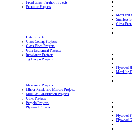
Fixed Glass Partition Projects
Furniture Projects
Metal and 
Stainless S
Glass Furni
Gate Projects
Glass Ceiling Projects
Glass Floor Projects
Gym Equipment Projects
Installation Projects
Jig Design Projects
Plywood Ji
Metal Jig D
Mezzanine Projects
Mirror Panels and Mirrors Projects
Modular Construction Projects
Other Projects
Pergola Projects
Plywood Projects
Plywood Fu
Plywood To