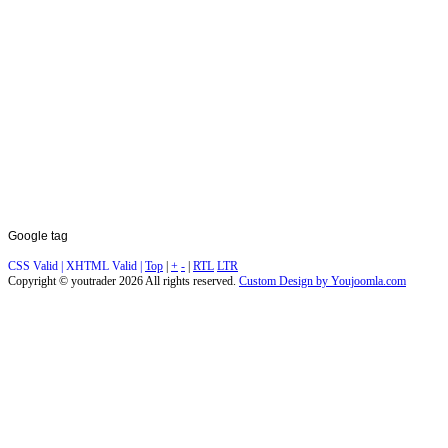
Google
tag
CSS Valid |
XHTML Valid |
Top
|
+
-
|
RTL
LTR
Copyright ©
youtrader
2026 All rights reserved.
Custom Design by Youjoomla.com