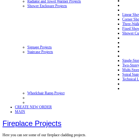
Radiator and Towel Warmer Projects
Shower Enclosure Projects
Linear Sho
Corner Sho
Three-Wall
Fixed Showe
Shower Cur
Signage Projects
Staircase Projects
Single-Stor
Two-Storey 
Multi-Store
Spiral Stai
Technical L
Wheelchair Ramp Project
CREATE NEW ORDER
MAIN
Fireplace Projects
Here you can see some of our fireplace cladding projects.