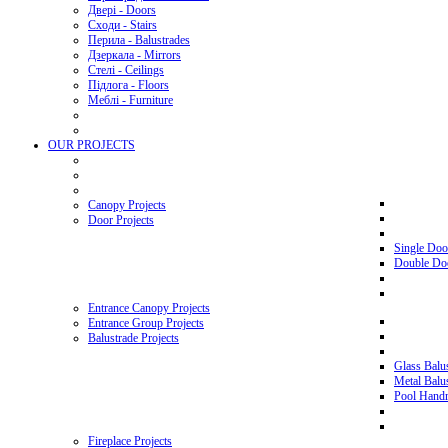
Двері - Doors
Сходи - Stairs
Перила - Balustrades
Дзеркала - Mirrors
Стелі - Ceilings
Підлога - Floors
Меблі - Furniture
OUR PROJECTS
Canopy Projects
Door Projects
Single Doo
Double Doo
Entrance Canopy Projects
Entrance Group Projects
Balustrade Projects
Glass Balus
Metal Balus
Pool Handra
Fireplace Projects