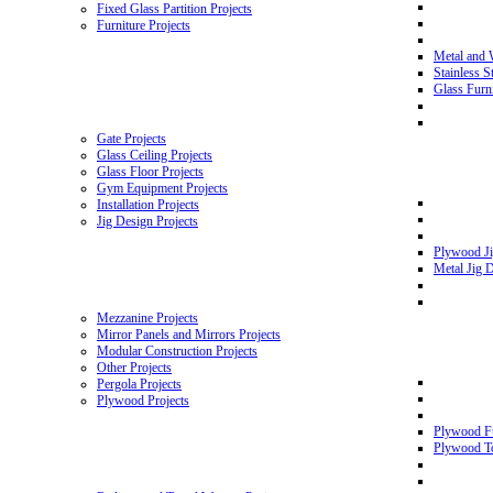
Fixed Glass Partition Projects
Furniture Projects
Metal and 
Stainless S
Glass Furni
Gate Projects
Glass Ceiling Projects
Glass Floor Projects
Gym Equipment Projects
Installation Projects
Jig Design Projects
Plywood Ji
Metal Jig D
Mezzanine Projects
Mirror Panels and Mirrors Projects
Modular Construction Projects
Other Projects
Pergola Projects
Plywood Projects
Plywood Fu
Plywood To