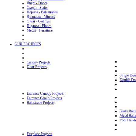
Двері - Doors
Сходи - Stairs
Перила - Balustrades
Дзеркала - Mirrors
Стелі - Ceilings
Підлога - Floors
Меблі - Furniture
OUR PROJECTS
Canopy Projects
Door Projects
Single Doo
Double Doo
Entrance Canopy Projects
Entrance Group Projects
Balustrade Projects
Glass Balus
Metal Balus
Pool Handra
Fireplace Projects