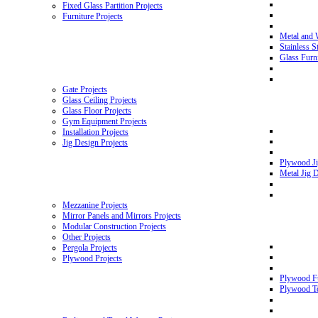
Fixed Glass Partition Projects
Furniture Projects
Metal and 
Stainless S
Glass Furni
Gate Projects
Glass Ceiling Projects
Glass Floor Projects
Gym Equipment Projects
Installation Projects
Jig Design Projects
Plywood Ji
Metal Jig D
Mezzanine Projects
Mirror Panels and Mirrors Projects
Modular Construction Projects
Other Projects
Pergola Projects
Plywood Projects
Plywood Fu
Plywood To