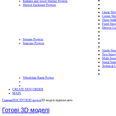
Radiator and Towel Warmer Projects
Shower Enclosure Projects
Linear Sho
Corner Sho
Three-Wall
Fixed Showe
Shower Cur
Signage Projects
Staircase Projects
Single-Stor
Two-Storey 
Multi-Store
Spiral Stai
Technical L
Wheelchair Ramp Project
CREATE NEW ORDER
MAIN
Главная
ПОСЛУГИ
3D моделі
3D моделі підвіски авто
Готові 3D моделі