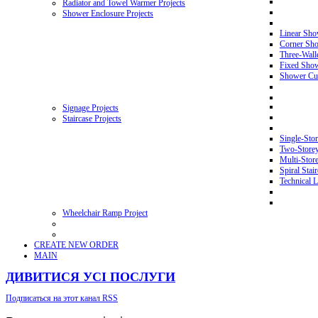
Radiator and Towel Warmer Projects
Shower Enclosure Projects
Linear Sho
Corner Sho
Three-Wall
Fixed Showe
Shower Cur
Signage Projects
Staircase Projects
Single-Stor
Two-Storey 
Multi-Store
Spiral Stai
Technical L
Wheelchair Ramp Project
CREATE NEW ORDER
MAIN
ДИВИТИСЯ УСІ ПОСЛУГИ
Подписаться на этот канал RSS