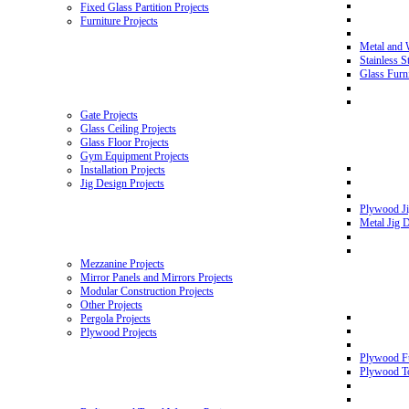
Fixed Glass Partition Projects
Furniture Projects
Metal and 
Stainless S
Glass Furni
Gate Projects
Glass Ceiling Projects
Glass Floor Projects
Gym Equipment Projects
Installation Projects
Jig Design Projects
Plywood Ji
Metal Jig D
Mezzanine Projects
Mirror Panels and Mirrors Projects
Modular Construction Projects
Other Projects
Pergola Projects
Plywood Projects
Plywood Fu
Plywood To