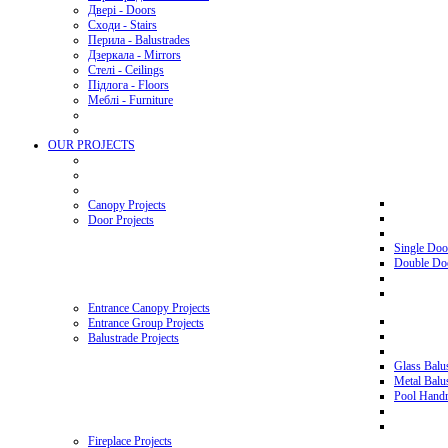
Двері - Doors
Сходи - Stairs
Перила - Balustrades
Дзеркала - Mirrors
Стелі - Ceilings
Підлога - Floors
Меблі - Furniture
OUR PROJECTS
Canopy Projects
Door Projects
Single Doo
Double Doo
Entrance Canopy Projects
Entrance Group Projects
Balustrade Projects
Glass Balus
Metal Balus
Pool Handra
Fireplace Projects