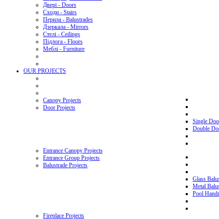
Двері - Doors
Сходи - Stairs
Перила - Balustrades
Дзеркала - Mirrors
Стелі - Ceilings
Підлога - Floors
Меблі - Furniture
OUR PROJECTS
Canopy Projects
Door Projects
Single Doo
Double Doo
Entrance Canopy Projects
Entrance Group Projects
Balustrade Projects
Glass Balus
Metal Balus
Pool Handra
Fireplace Projects