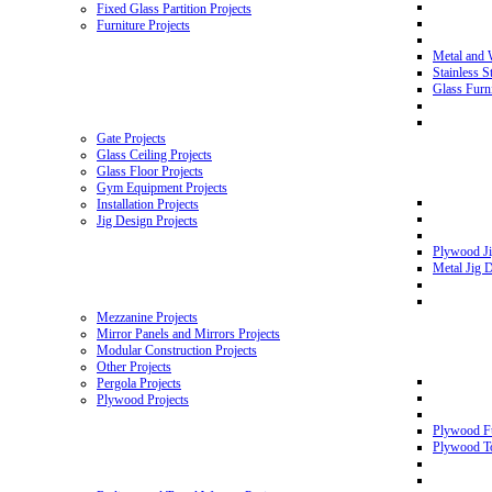
Fixed Glass Partition Projects
Furniture Projects
Metal and 
Stainless S
Glass Furni
Gate Projects
Glass Ceiling Projects
Glass Floor Projects
Gym Equipment Projects
Installation Projects
Jig Design Projects
Plywood Ji
Metal Jig D
Mezzanine Projects
Mirror Panels and Mirrors Projects
Modular Construction Projects
Other Projects
Pergola Projects
Plywood Projects
Plywood Fu
Plywood To