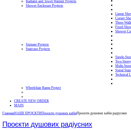
Radiator and Towel Warmer Projects
Shower Enclosure Projects
Linear Sho
Corner Sho
Three-Wall
Fixed Showe
Shower Cur
Signage Projects
Staircase Projects
Single-Stor
Two-Storey 
Multi-Store
Spiral Stai
Technical L
Wheelchair Ramp Project
CREATE NEW ORDER
MAIN
Главная
НАШІ ПРОЄКТИ
Проєкти душових кабін
Проєкти душових кабін радіусних
Проєкти душових радіусних