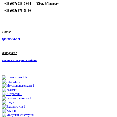
+38 (097) 033-9-044
(
Viber, Whatsapp)
+38 (095) 878-58-80
e-mail:
vg67@ukr.net
Instagram :
advanced_design_solutions