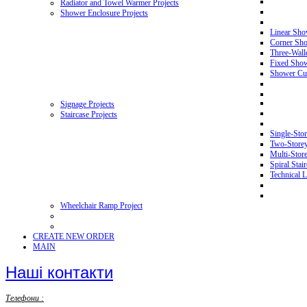
Radiator and Towel Warmer Projects
Shower Enclosure Projects
Linear Sho
Corner Sho
Three-Wall
Fixed Showe
Shower Cur
Signage Projects
Staircase Projects
Single-Stor
Two-Storey 
Multi-Store
Spiral Stai
Technical L
Wheelchair Ramp Project
CREATE NEW ORDER
MAIN
Наші контакти
Телефони :