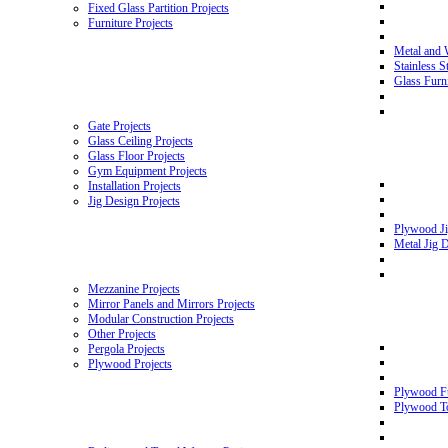
Fixed Glass Partition Projects
Furniture Projects
Metal and 
Stainless S
Glass Furni
Gate Projects
Glass Ceiling Projects
Glass Floor Projects
Gym Equipment Projects
Installation Projects
Jig Design Projects
Plywood Ji
Metal Jig D
Mezzanine Projects
Mirror Panels and Mirrors Projects
Modular Construction Projects
Other Projects
Pergola Projects
Plywood Projects
Plywood Fu
Plywood To