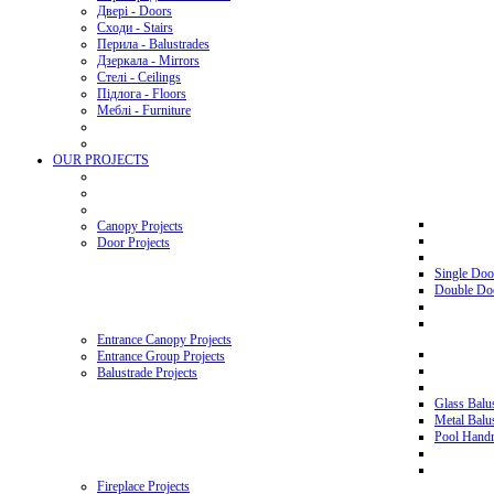
Двері - Doors
Сходи - Stairs
Перила - Balustrades
Дзеркала - Mirrors
Стелі - Ceilings
Підлога - Floors
Меблі - Furniture
OUR PROJECTS
Canopy Projects
Door Projects
Single Doo
Double Doo
Entrance Canopy Projects
Entrance Group Projects
Balustrade Projects
Glass Balus
Metal Balus
Pool Handra
Fireplace Projects